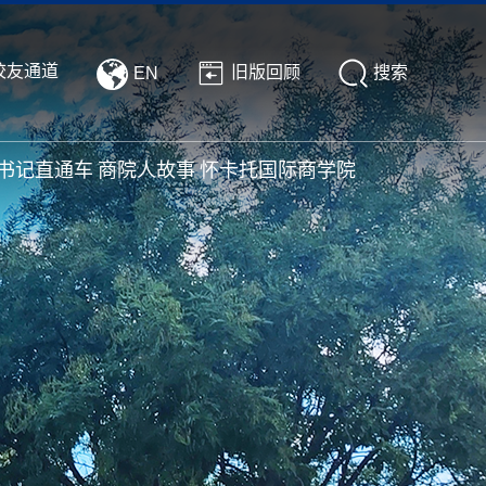
校友通道
旧版回顾
搜索
EN
书记直通车
商院人故事
怀卡托国际商学院